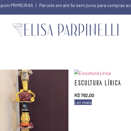
 cupom PRIMEIRA5 | Parcele em até 5x sem juros para compras a
Escultura Lírica
R$
792,00
Ler mais