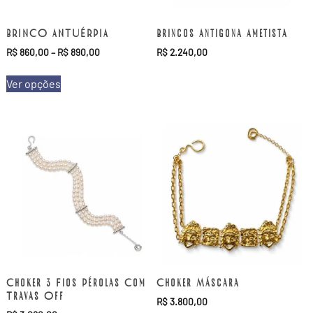
BRINCO ANTUÉRPIA
Brincos Antigona Ametista
R$
860,00
–
R$
890,00
R$
2.240,00
Ver opções
Choker 3 Fios Pérolas Com
Choker Máscara
Travas Off
R$
3.800,00