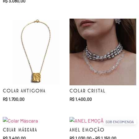
R$
3.080,00
COLAR ANTIGONA
COLAR CRISTAL
R$
1.700,00
R$
1.400,00
SOB ENCOMENDA
Colar Máscara
ANEL EMOÇÃO
R$
3.400,00
R$
1.030,00
–
R$
1.150,00