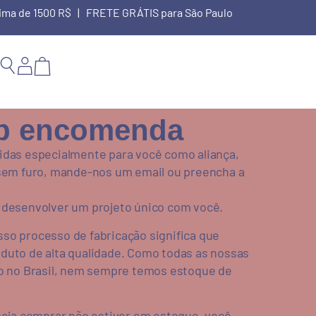
cima de 1500 R$ | FRETE GRÁTIS para São Paulo
b encomenda
idas especialmente para você como aliança,
 sem furo, mande-nos um email ou preencha a
 desenvolver um projeto único com você.
so processo de fabricação significa que
duto de alta qualidade. Como todas as nossas
ão no Brasil, nem sempre temos estoque de
seja comprar não estiver em estoque, você