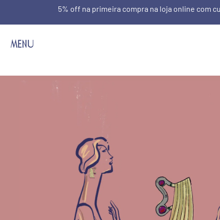
5% off na primeira compra na loja online com
MENU