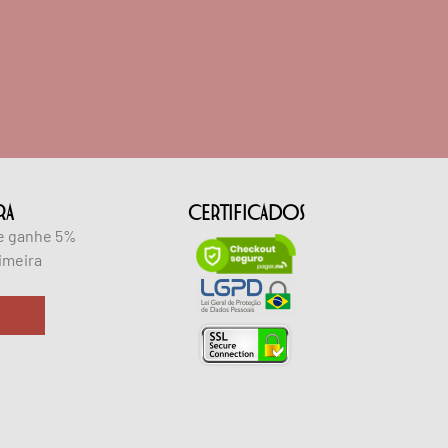
RA
CERTIFICADOS
 e ganhe 5%
imeira