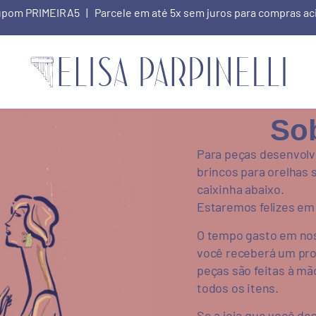
 cupom PRIMEIRA5 | Parcele em até 5x sem juros para compras a
So
Para peças desenvolv
brincos para orelhas
caixinha abaixo.
Estaremos felizes em
O tempo gasto em nos
você receberá um pro
peças são feitas à m
todos os itens.
Se a joia que você de