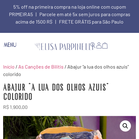
5% off na primeira compra na loja online com cupom
PRIMEIRA5 | Parcele em até 5x sem juros para compras
acima de 1500 R$ | FRETE GRÁTIS para São Paulo
MENU
Início
/
As Canções de Bilitis
/ Abajur “a lua dos olhos azuis”
colorido
Abajur “a lua dos olhos azuis”
colorido
R$
1.900,00