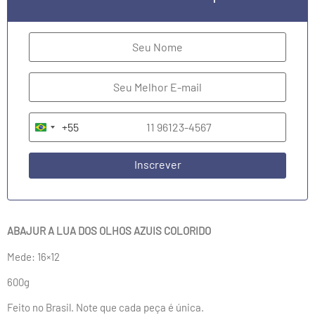
+55
Brazil +55
Inscrever
ABAJUR A LUA DOS OLHOS AZUIS COLORIDO
Mede: 16×12
600g
Feito no Brasil. Note que cada peça é única.