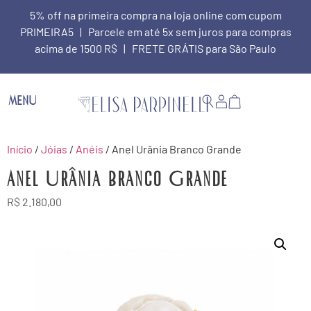
5% off na primeira compra na loja online com cupom
PRIMEIRA5 | Parcele em até 5x sem juros para compras
acima de 1500 R$ | FRETE GRÁTIS para São Paulo
MENU
Início
/
Jóias
/
Anéis
/ Anel Urânia Branco Grande
Anel Urânia Branco Grande
R$
2.180,00