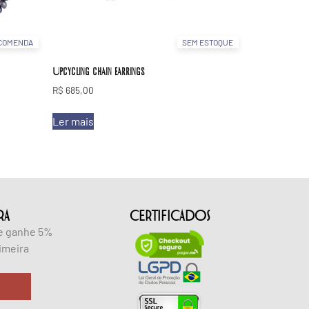
COMENDA
SEM ESTOQUE
Upcycling chain earrings
R$
685,00
Ler mais
RA
CERTIFICADOS
 e ganhe 5%
imeira