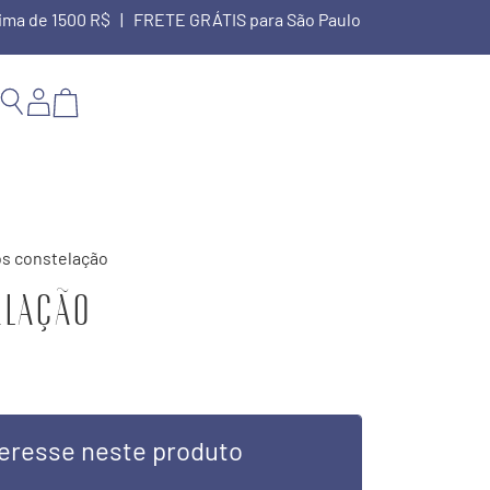
cima de 1500 R$ | FRETE GRÁTIS para São Paulo
os constelação
elação
eresse neste produto