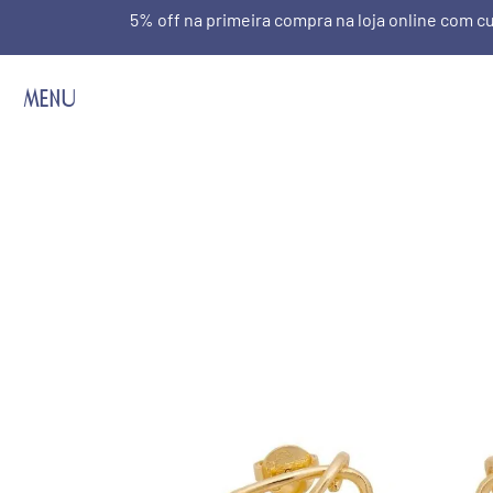
5% off na primeira compra na loja online com
MENU