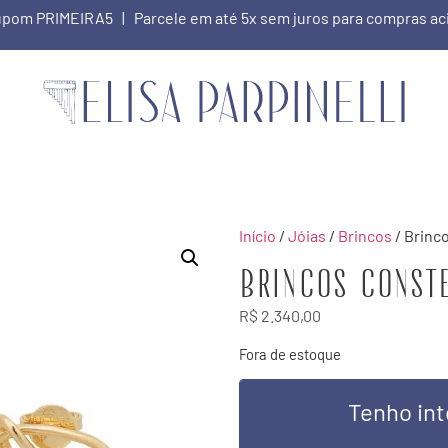
 cupom PRIMEIRA5 | Parcele em até 5x sem juros para compras a
Início
/
Jóias
/
Brincos
/ Brinc
Brincos const
R$
2.340,00
Fora de estoque
Tenho int