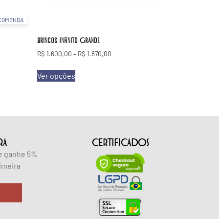
COMENDA
Brincos Infinito Grande
R$
1.600,00
–
R$
1.870,00
Ver opções
RA
CERTIFICADOS
 e ganhe 5%
imeira