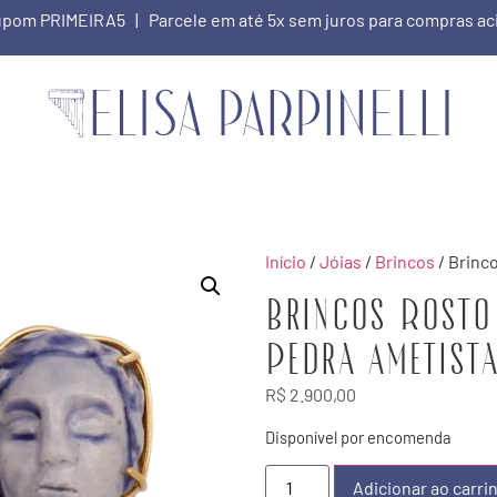
 cupom PRIMEIRA5 | Parcele em até 5x sem juros para compras a
Início
/
Jóias
/
Brincos
/ Brinc
Brincos Rosto
Pedra Ametist
R$
2.900,00
Disponível por encomenda
Adicionar ao carri