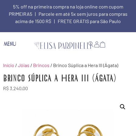
5% off na primeira compra na loja online com cupom
PRIMEIRA5 | Parcele em até 5x sem juros para compras
acima de 1500 R$ | FRETE GRÁTIS para São Paulo
MENU
Início
/
Jóias
/
Brincos
/ Brinco Súplica a Hera III (Ágata)
Brinco Súplica a Hera III (Ágata)
R$
3.240,00