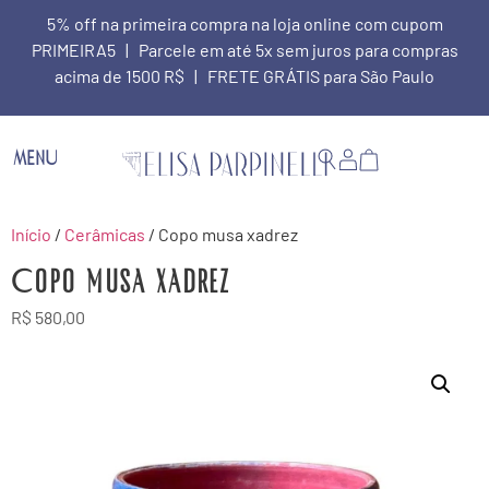
5% off na primeira compra na loja online com cupom
PRIMEIRA5 | Parcele em até 5x sem juros para compras
acima de 1500 R$ | FRETE GRÁTIS para São Paulo
MENU
Início
/
Cerâmicas
/ Copo musa xadrez
Copo musa xadrez
R$
580,00