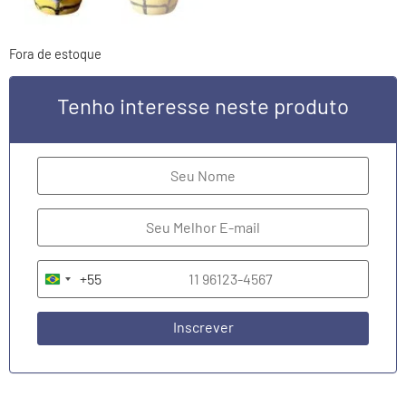
Fora de estoque
Tenho interesse neste produto
+55
Brazil +55
Inscrever