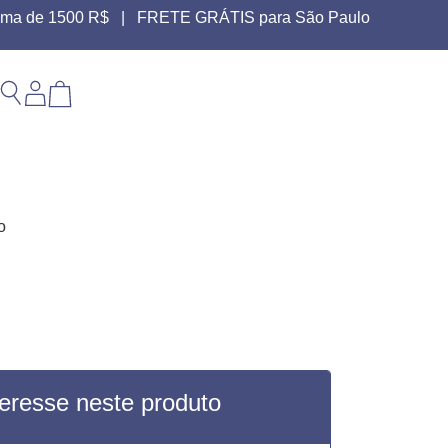
 acima de 1500 R$ | FRETE GRÁTIS para São Paulo
o
teresse neste produto