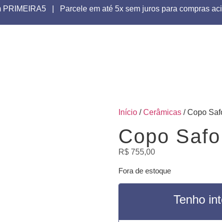
upom PRIMEIRA5 | Parcele em até 5x sem juros para compras
Início
/
Cerâmicas
/ Copo Saf
SEM ESTOQUE
Copo Safo
R$
755,00
Fora de estoque
Tenho in