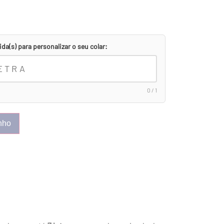
ida(s) para personalizar o seu colar:
0 / 1
inho