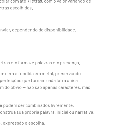
 colar com até
7
letras
, com o valor variando de
tras escolhidas.
nviar, dependendo da disponibilidade.
etras em forma, e palavras em presença.
em cera e fundida em metal, preservando
perfeições que tornam cada letra única.
am do óbvio — não são apenas caracteres, mas
ue podem ser combinados livremente,
strua sua própria palavra, inicial ou narrativa.
, expressão e escolha.