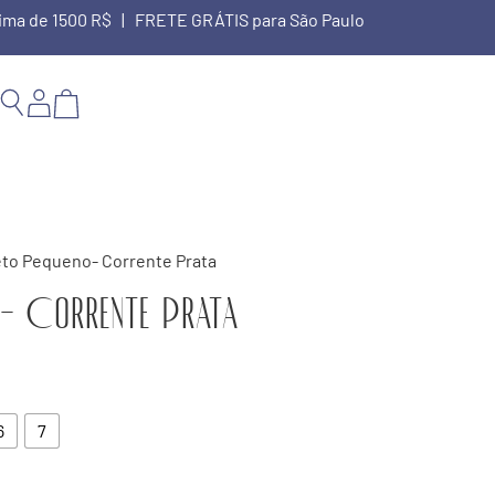
cima de 1500 R$ | FRETE GRÁTIS para São Paulo
eto Pequeno- Corrente Prata
o- Corrente Prata
6
7