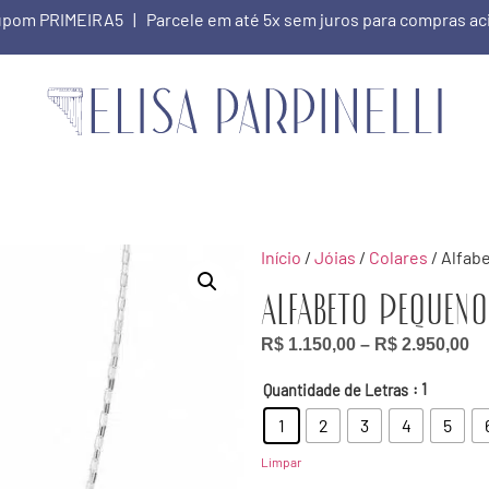
 cupom PRIMEIRA5 | Parcele em até 5x sem juros para compras a
Início
/
Jóias
/
Colares
/ Alfab
Alfabeto Pequen
R$
1.150,00
–
R$
2.950,00
: 1
Quantidade de Letras
1
2
3
4
5
Limpar