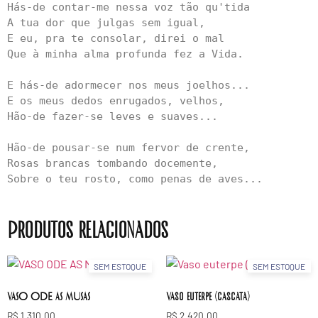
Hás-de contar-me nessa voz tão qu'tida

A tua dor que julgas sem igual, 

E eu, pra te consolar, direi o mal 

Que à minha alma profunda fez a Vida.

E hás-de adormecer nos meus joelhos...

E os meus dedos enrugados, velhos, 

Hão-de fazer-se leves e suaves...

Hão-de pousar-se num fervor de crente, 

Rosas brancas tombando docemente, 

Sobre o teu rosto, como penas de aves...
Produtos relacionados
SEM ESTOQUE
SEM ESTOQUE
VASO ODE AS MUSAS
Vaso euterpe (cascata)
R$
1.310,00
R$
2.420,00