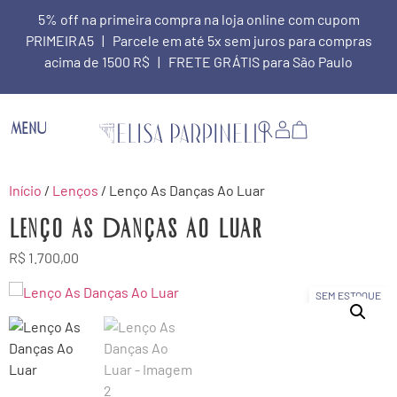
5% off na primeira compra na loja online com cupom
PRIMEIRA5 | Parcele em até 5x sem juros para compras
acima de 1500 R$ | FRETE GRÁTIS para São Paulo
MENU
Início
/
Lenços
/ Lenço As Danças Ao Luar
Lenço As Danças Ao Luar
R$
1.700,00
SEM ESTOQUE