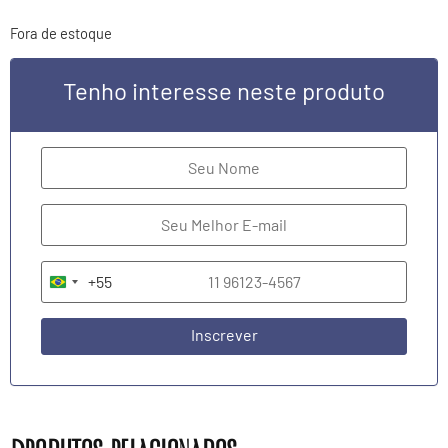
Fora de estoque
Tenho interesse neste produto
+55
Brazil +55
Inscrever