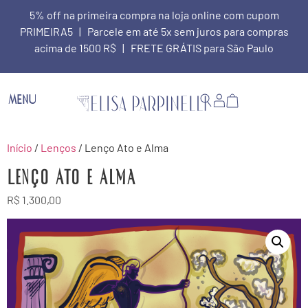
5% off na primeira compra na loja online com cupom
PRIMEIRA5 | Parcele em até 5x sem juros para compras
acima de 1500 R$ | FRETE GRÁTIS para São Paulo
MENU
Início
/
Lenços
/ Lenço Ato e Alma
Lenço Ato e Alma
R$
1.300,00