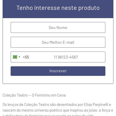
Tenho interesse neste produto
+55
Brazil +55
Inscrever
Coleção Teatro — O Feminino em Cena
Os lenços da Coleção Teatro são desenhados por Elisa Parpinelli e
nascem do mesmo universo poético que inspirou as joias: a força e
a delicadeza do feminino que se revela no palco da vida.