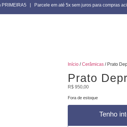
upom PRIMEIRA5 | Parcele em até 5x sem juros para compras
Início
/
Cerâmicas
/ Prato De
Prato Dep
R$
950,00
Fora de estoque
Tenho in