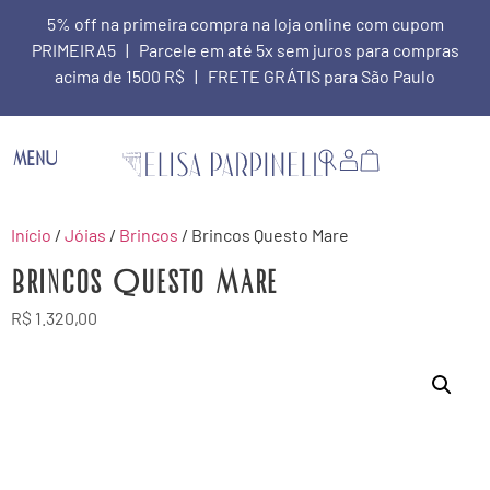
5% off na primeira compra na loja online com cupom
PRIMEIRA5 | Parcele em até 5x sem juros para compras
acima de 1500 R$ | FRETE GRÁTIS para São Paulo
MENU
Início
/
Jóias
/
Brincos
/ Brincos Questo Mare
Brincos Questo Mare
R$
1.320,00