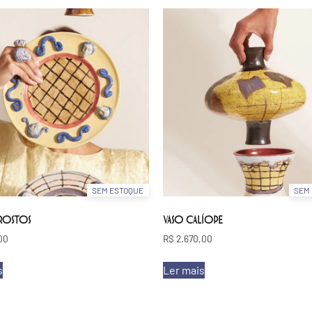
SEM ESTOQUE
SEM
 ROSTOS
VASO CALÍOPE
00
R$
2.670,00
s
Ler mais