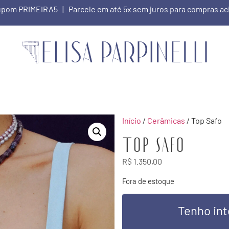
 cupom PRIMEIRA5 | Parcele em até 5x sem juros para compras a
Início
/
Cerâmicas
/ Top Safo
Top Safo
R$
1.350,00
Fora de estoque
Tenho int