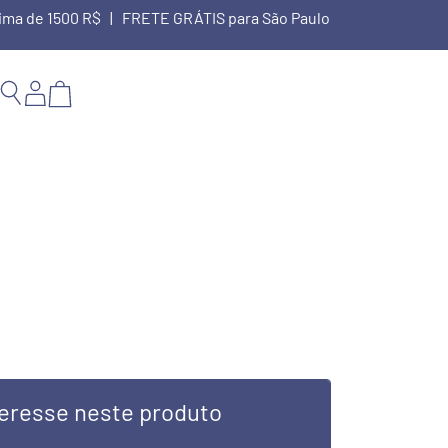
cima de 1500 R$ | FRETE GRÁTIS para São Paulo
eresse neste produto