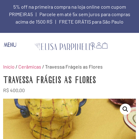
5% off na primeira compra na loja online com cupom
PRIMEIRA5 | Parcele em até 5x sem juros para compras
acima de 1500 R$ | FRETE GRÁTIS para São Paulo
MENU
Início
/
Cerâmicas
/ Travessa Frágeis as Flores
Travessa Frágeis as Flores
R$
400,00