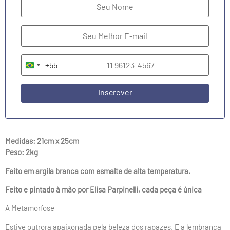
+55
Brazil +55
Inscrever
Medidas: 21cm x 25cm
Peso: 2kg
Feito em argila branca com esmalte de alta temperatura.
Feito e pintado à mão por Elisa Parpinelli, cada peça é única
A Metamorfose
Estive outrora apaixonada pela beleza dos rapazes. E a lembrança