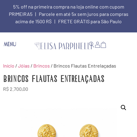
5% off na primeira compra na loja online com cupom
PRIMEIRA5 | Parcele em até 5x sem juros para compras
acima de 1500 R$ | FRETE GRÁTIS para São Paulo
MENU
Início
/
Jóias
/
Brincos
/ Brincos Flautas Entrelaçadas
Brincos Flautas Entrelaçadas
R$
2.700,00