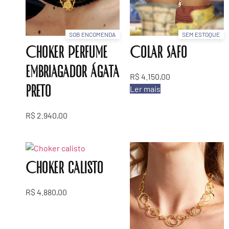
SOB ENCOMENDA
SEM ESTOQUE
Choker Perfume
Colar Safo
embriagador ágata
R$
4.150,00
preto
Ler mais
R$
2.940,00
Choker calisto
R$
4.880,00