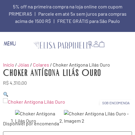
5% off na primeira compra na loja online com cupom
PRIMEIRA5 | Parcele em até 5x sem juros para compras
acima de 1500 R$ | FRETE GRÁTIS para São Paulo
MENU
Início
/
Jóias
/
Colares
/ Choker Antígona Lilás Ouro
Choker Antígona Lilás Ouro
R$
4.310,00
SOB ENCOMENDA
Disponível por encomenda