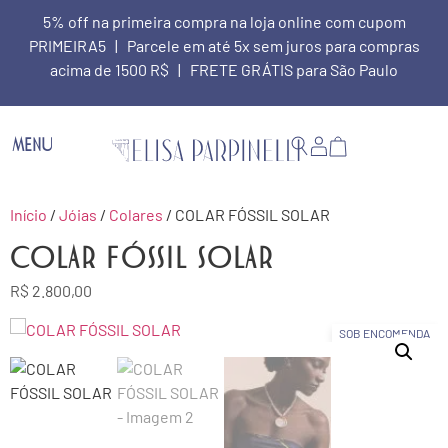
5% off na primeira compra na loja online com cupom
PRIMEIRA5 | Parcele em até 5x sem juros para compras
acima de 1500 R$ | FRETE GRÁTIS para São Paulo
MENU
Início
/
Jóias
/
Colares
/ COLAR FÓSSIL SOLAR
COLAR FÓSSIL SOLAR
R$
2.800,00
SOB ENCOMENDA