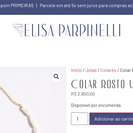
 cupom PRIMEIRA5 | Parcele em até 5x sem juros para compras a
Início
/
Jóias
/
Colares
/ Colar
Colar Rosto 
R$
2.850,00
Disponível por encomenda
Adicionar ao carri