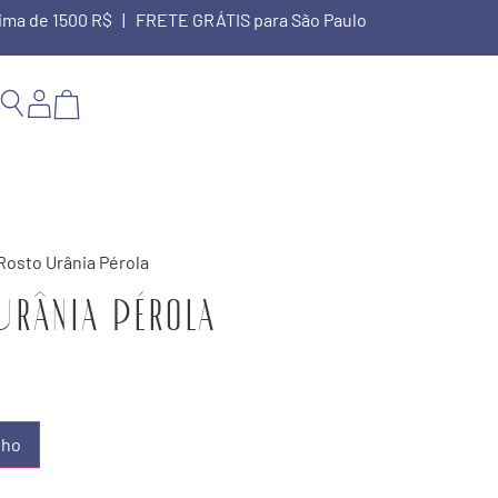
cima de 1500 R$ | FRETE GRÁTIS para São Paulo
 Rosto Urânia Pérola
Urânia Pérola
nho