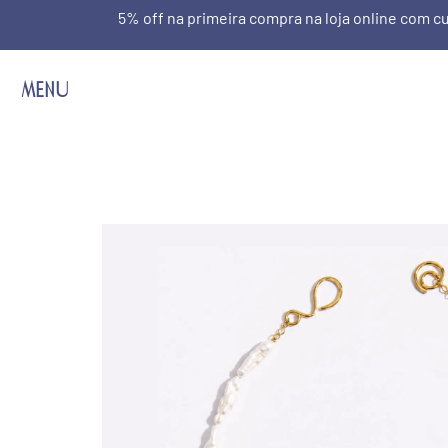
5% off na primeira compra na loja online com
MENU