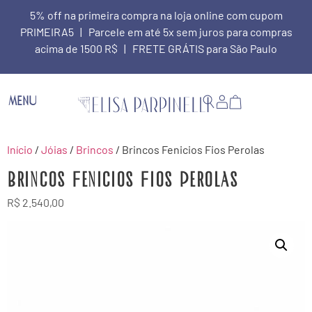
5% off na primeira compra na loja online com cupom
PRIMEIRA5 | Parcele em até 5x sem juros para compras
acima de 1500 R$ | FRETE GRÁTIS para São Paulo
MENU
Início
/
Jóias
/
Brincos
/ Brincos Fenicios Fios Perolas
Brincos Fenicios Fios Perolas
R$
2.540,00