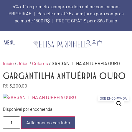
5% off na primeira compra na loja online com cupom
PRIMEIRA5 | Parcele em até 5x sem juros para compras
acima de 1500 R$ | FRETE GRÁTIS para São Paulo
MENU
Início
/
Jóias
/
Colares
/ GARGANTILHA ANTUÉRPIA OURO
GARGANTILHA ANTUÉRPIA OURO
R$
3.200,00
SOB ENCOMENDA
Disponível por encomenda
Adicionar ao carrinho