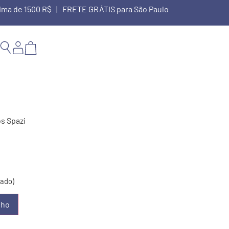
cima de 1500 R$ | FRETE GRÁTIS para São Paulo
os Spazi
ado)
nho