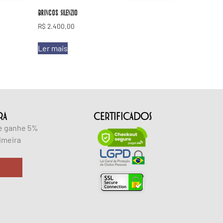
Brincos Silenzio
R$
2.400,00
Ler mais
RA
CERTIFICADOS
 e ganhe 5%
imeira