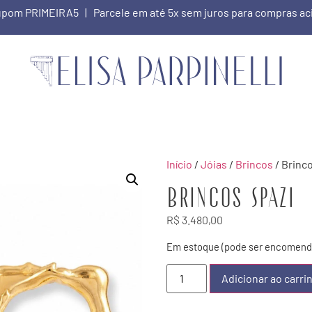
 cupom PRIMEIRA5 | Parcele em até 5x sem juros para compras a
Início
/
Jóias
/
Brincos
/ Brinc
Brincos Spazi
R$
3.480,00
Em estoque (pode ser encomend
Adicionar ao carri