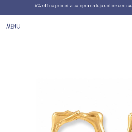
5% off na primeira compra na loja online com
MENU