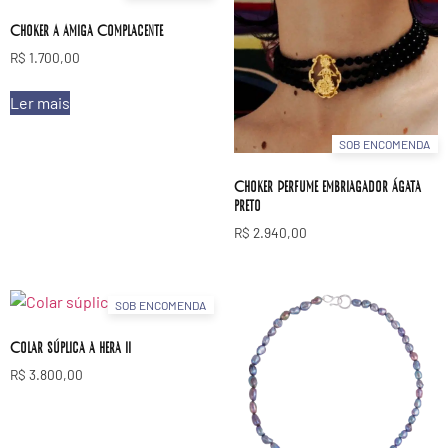
Choker A Amiga Complacente
R$
1.700,00
Ler mais
SOB ENCOMENDA
Choker Perfume embriagador ágata
preto
R$
2.940,00
SOB ENCOMENDA
Colar súplica a hera ii
R$
3.800,00