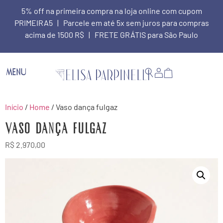
5% off na primeira compra na loja online com cupom
PRIMEIRA5 | Parcele em até 5x sem juros para compras
acima de 1500 R$ | FRETE GRÁTIS para São Paulo
MENU
Início
/
Home
/ Vaso dança fulgaz
Vaso dança fulgaz
R$
2.970,00