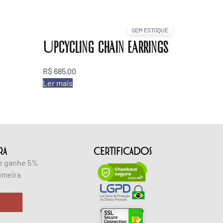
SEM ESTOQUE
Upcycling chain earrings
R$
685,00
Ler mais
RA
CERTIFICADOS
 e ganhe 5%
imeira