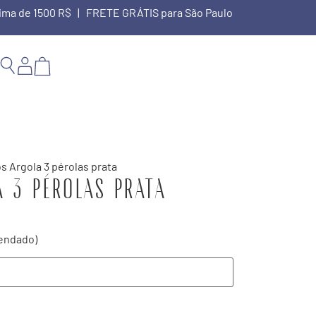
cima de 1500 R$ | FRETE GRÁTIS para São Paulo
s Argola 3 pérolas prata
 3 pérolas prata
endado)