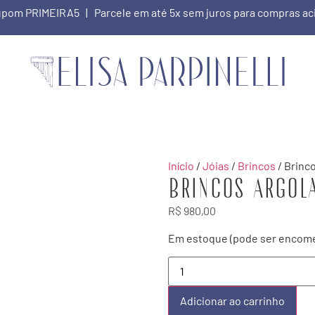
 cupom PRIMEIRA5 | Parcele em até 5x sem juros para compras a
Início
/
Jóias
/
Brincos
/ Brinco
Brincos Argola
R$
980,00
Em estoque (pode ser encom
Adicionar ao carrinho